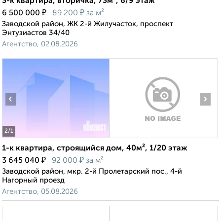
3-к квартира, вторичка, 73м², 6/9 этаж
₽
₽
6 500 000
89 200
за м²
Заводской район, ЖК 2-й Жилучасток, проспект
Энтузиастов 34/40
Агентство, 02.08.2026
‹
›
2
/1
1-к квартира, строящийся дом, 40м², 1/20 этаж
₽
₽
3 645 040
92 000
за м²
Заводской район, мкр. 2-й Пролетарский пос., 4-й
Нагорный проезд
Агентство, 05.08.2026