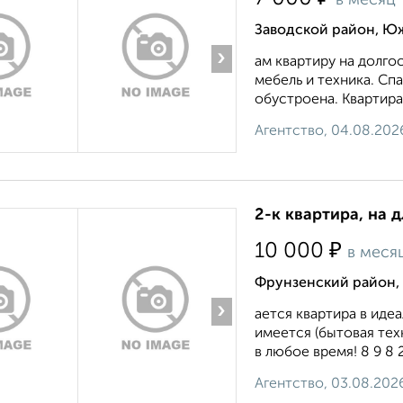
в месяц
Заводской район, Ю
›
ам квартиру на долго
мебель и техника. Сп
обустроена. Квартира 
Агентство, 04.08.202
2-к квартира, на 
₽
10 000
в меся
Фрунзенский район, 
›
ается квартира в иде
имеется (бытовая тех
в любое время! 8 9 8 2 
Агентство, 03.08.202