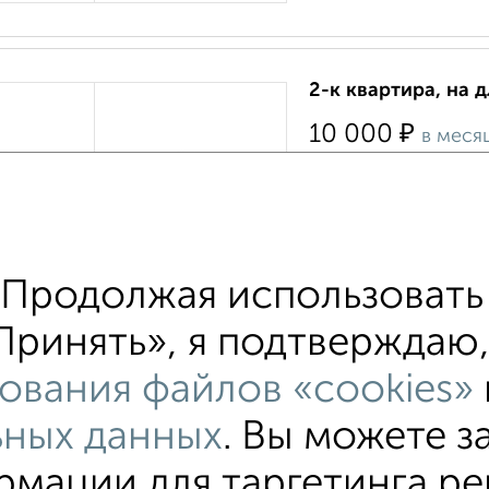
2-к квартира, на 
₽
10 000
в меся
Кировский район, 1-
›
Есть мебель и бытова
Проведен интернет....
Агентство, 31.07.2026
Продолжая использовать 
ринять», я подтверждаю, 
ования файлов «cookies»
ьных данных
. Вы можете з
мации для таргетинга ре