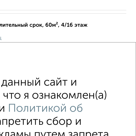
длительный срок, 60м², 4/16 этаж
ц
й Магнитный проезд 8к2
я техника. Квартира сдается на длительный срок.
данный сайт и
что я ознакомлен(а)
и
Политикой об
апретить сбор и
↑ НАВЕРХ К МЕНЮ
кламы путем запрета