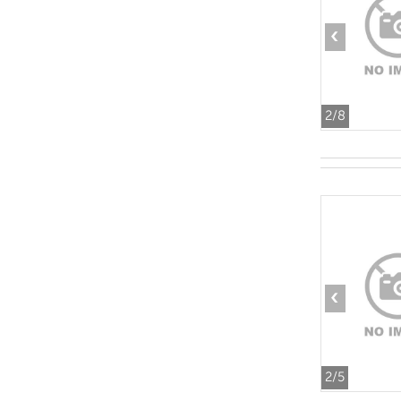
‹
2
/8
‹
2
/5