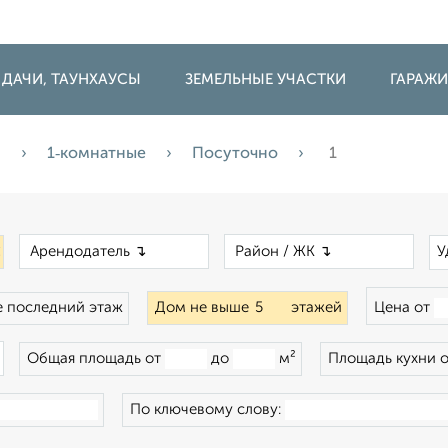
 ДАЧИ, ТАУНХАУСЫ
ЗЕМЕЛЬНЫЕ УЧАСТКИ
ГАРАЖ
а
1‑комнатные
Посуточно
1
×
×
×
У
 последний этаж
Дом не выше
этажей
Цена от
×
Общая площадь от
до
м²
Площадь кухни 
По ключевому слову: