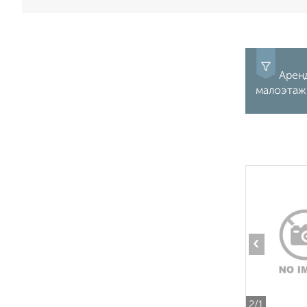
Аренд
малоэтажн
‹
2
/1