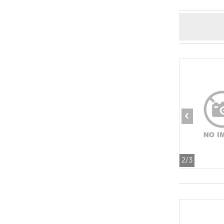
‹
2
/3