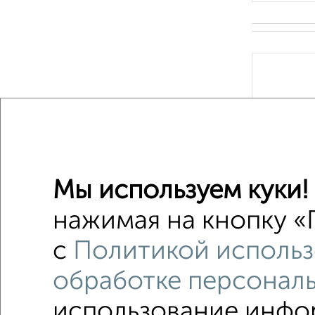
‹
Мы используем куки!
2
/4
нажимая на кнопку «П
с
Политикой использ
обработке персонал
1 / 1
использование инфор