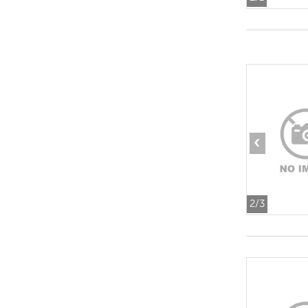
‹
2
/3