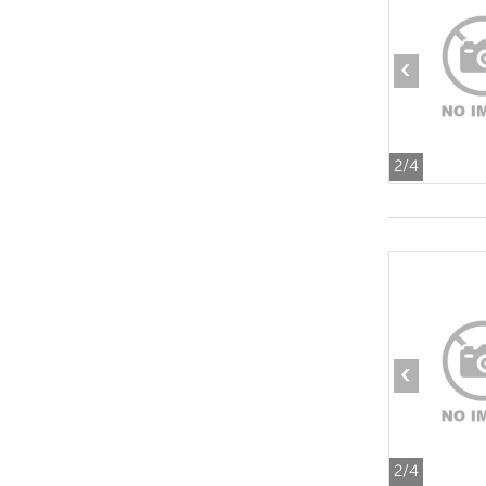
‹
2
/4
‹
2
/4