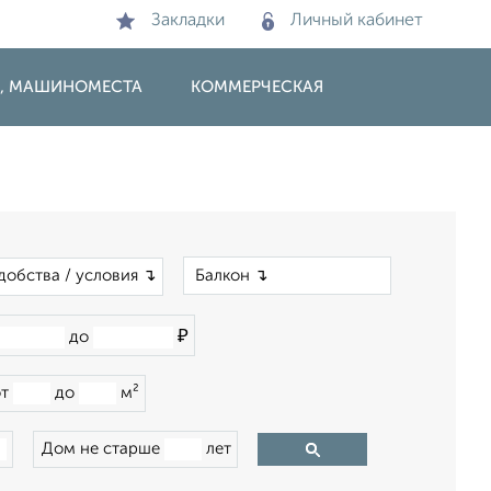
Закладки
Личный кабинет
И, МАШИНОМЕСТА
КОММЕРЧЕСКАЯ
×
добства / условия ↴
₽
до
от
до
м²
Дом не старше
лет