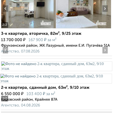
‹
›
2
/2
3-к квартира, вторичка, 82м², 9/25 этаж
₽
₽
13 700 000
167 900
за м²
Фрунзенский район, ЖК Лазурный, имени Е.И. Пугачёва 51А
‹
›
Агентство, 07.08.2026
2-к квартира, сданный дом, 63м², 9/10 этаж
₽
₽
6 550 000
103 400
за м²
2
/2
Кировский район, Крайняя 87А
Агентство, 04.08.2026