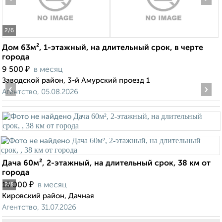
2
/6
Дом 63м², 1-этажный, на длительный срок, в черте
города
₽
9 500
в месяц
Заводской район, 3-й Амурский проезд 1
‹
›
Агентство, 05.08.2026
Дача 60м², 2-этажный, на длительный срок, 38 км от
города
₽
15 000
в месяц
2
/8
Кировский район, Дачная
Агентство, 31.07.2026