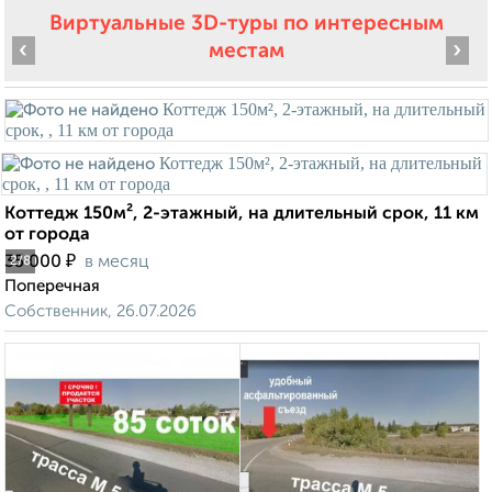
Виртуальные 3D-туры по интересным
‹
›
местам
Коттедж 150м², 2-этажный, на длительный срок, 11 км
от города
₽
35 000
в месяц
2
/8
Поперечная
Собственник, 26.07.2026