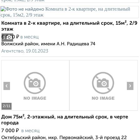
Комната в 2-к квартире, на длительный срок, 15м², 2/9
этаж
₽
6 000
в месяц
3
Волжский район, имени А.Н. Радищева 74
Агентство, 19.01.2023
‹
›
2
/11
Дом 75м², 2-этажный, на длительный срок, в черте
города
₽
7 000
в месяц
Октябрьский район, мкр. Первомайский, 3-й проезд 22