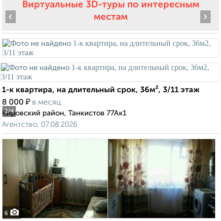
Виртуальные 3D-туры по интересным
‹
›
местам
1-к квартира, на длительный срок, 36м², 3/11 этаж
₽
8 000
в месяц
2
/4
Кировский район, Танкистов 77Ак1
Агентство, 07.08.2026
6