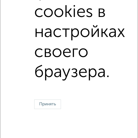
не последний этаж
с балконом
cookies в
с центральным отоплением
Цена до 12 000 в мес.
настройках
площадью до 40 м²
Срочная аренда
своего
↑ НАВЕРХ К МЕНЮ
Однокомнатные
Двухкомнатные
3‑комнатные
Квартиры студии
браузера.
Без посредников
На длительный срок
На сутки
Без мебели
Контакты
Политика конфиденциальности
Пользовательское соглашение
Саратов, улица Электронная 4
© 2015–2026
Сайт-доска объявлений недвижимости
О проекте
Принять
Реклама на портале
Новости
Статьи
Блог
Риэлторы
Агентства
Застройщики
Ипотечный калькулятор
Консультации по недвижимости
Разместить объявление
Скачать приложение
Соцсети (vk.com | t.me | dzen.ru)