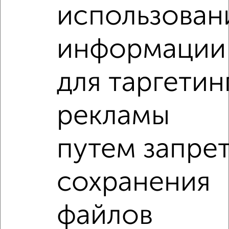
2
/3
использован
1-к квартира, на длительный срок, 36м², 4/9 этаж
₽
9 000
в месяц
информации
Фрунзенский район, Большая Казачья 97/101
Агентство, 06.08.2026
для таргетин
1-к квартиры
Поиск по схожим параметрам:
рекламы
Октябрьский район
на улице имени Т.Г. Шевченко
путем запре
С холодильником
С мебелью
Со стиральной машиной
С бытовой техникой
сохранения
С телевизором
С телефоном
С интернетом
Можно с ребенком
Можно с животными
файлов
с хорошим ремонтом
не первый этаж