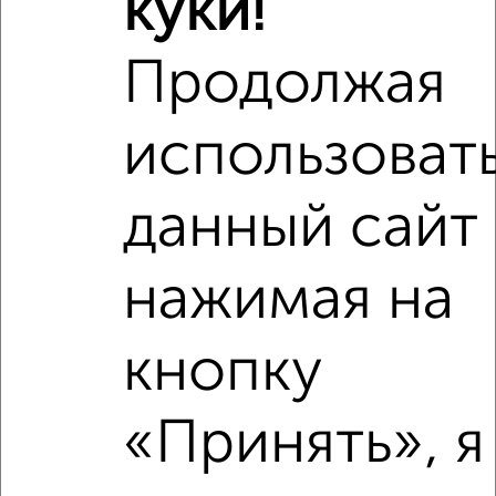
куки!
Продолжая
‹
›
использоват
2
/4
1-к квартира, на длительный срок, 38м², 4/10 этаж
₽
данный сайт
11 500
в месяц
Фрунзенский район, площадь Кирова 8
Агентство, 06.08.2026
нажимая на
кнопку
‹
›
«Принять», я
2
/4
1-к квартира, на длительный срок, 38м², 3/9 этаж