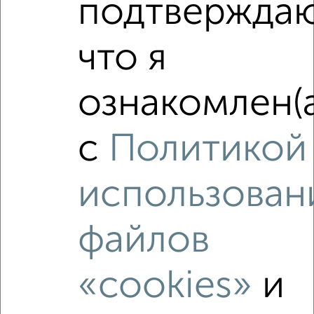
подтверждаю
₽
11 000
в месяц
Октябрьский район, Ульяновская 42
что я
Агентство, 06.08.2026
ознакомлен(а
‹
›
с
Политикой
2
/5
использован
1-к квартира, на длительный срок, 38м², 5/12 этаж
₽
9 000
в месяц
файлов
Фрунзенский район, Советская 83/89к1
Агентство, 06.08.2026
«cookies»
и