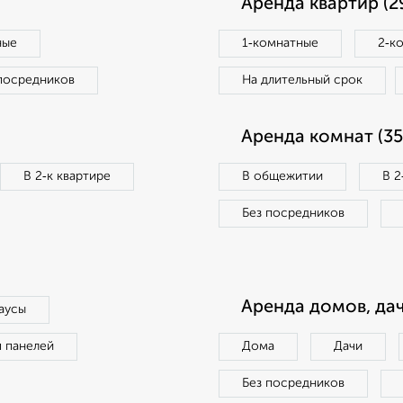
Аренда квартир (2
ные
1‑комнатные
2‑к
посредников
На длительный срок
Аренда комнат (35
В 2‑к квартире
В общежитии
В 2
Без посредников
Аренда домов, дач
аусы
п панелей
Дома
Дачи
Без посредников