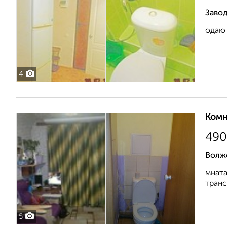
Завод
одаю 
4
Комн
490
Волжс
мната
транс
5