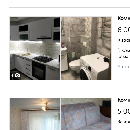
Комн
6 0
Киров
В ком
коман
Агент
4
Комн
5 0
Завод