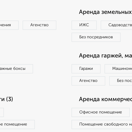
Аренда земельных 
чения
Агенство
ИЖС
Садоводст
Без посредников
Аренда гаржей, м
ражные боксы
Гаражи
Машиноме
Агенство
Без по
 (3)
Аренда коммерчес
Офисное помещение
ое помещение
Помещение свободного н