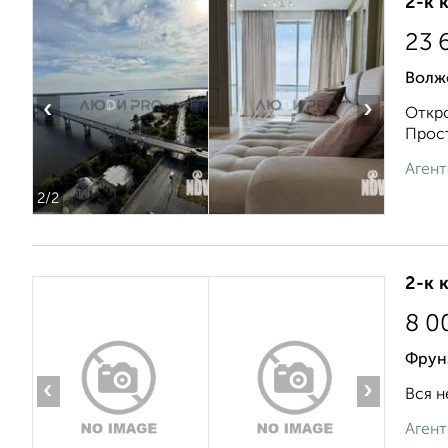
2-к 
23 
Волжс
‹
›
Откро
Прост
Агент
2
/2
2-к 
8 0
Фрунз
‹
›
Вся н
Агент