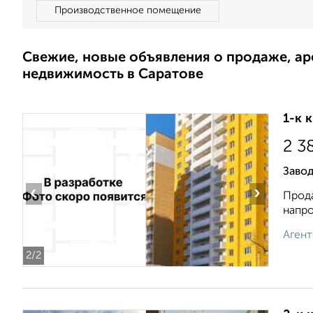
Производственное помещение
Свежие, новые объявления о продаже, а
недвижимость в Саратове
1-к 
2 3
Завод
‹
›
Прода
напро
Агент
2
/2