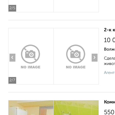
2
/5
2-к 
10 
Волжс
‹
›
Сдела
живот
Агент
2
/7
Комн
550