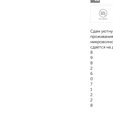
Сдам уютную
проживания:
микроволнов
сдается на
8
9
8
2
6
0
7
1
2
2
8