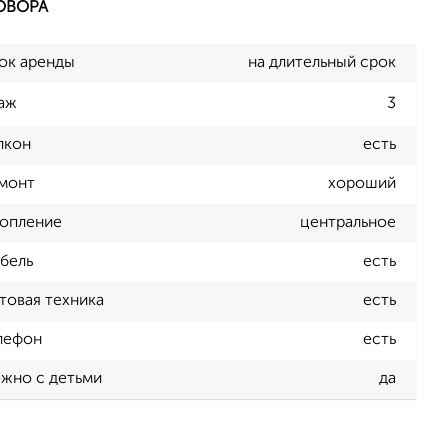
ОВОРА
ок аренды
на длительный срок
аж
3
лкон
есть
монт
хороший
опление
центральное
бель
есть
товая техника
есть
лефон
есть
жно с детьми
да