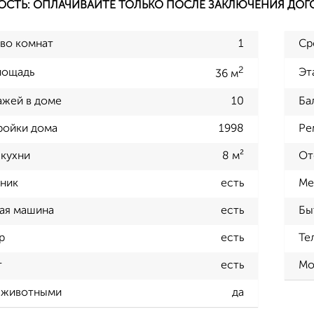
ОСТЬ: ОПЛАЧИВАЙТЕ ТОЛЬКО ПОСЛЕ ЗАКЛЮЧЕНИЯ ДОГ
во комнат
1
Ср
2
лощадь
Эт
36 м
ажей в доме
10
Ба
ройки дома
1998
Ре
кухни
8 м²
От
ник
есть
Ме
ая машина
есть
Бы
р
есть
Те
т
есть
Мо
 животными
да