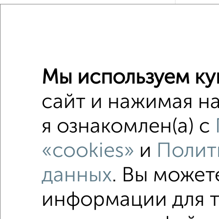
2
/4
1-к квар
Поиск по с
Мы используем ку
Октябрь
сайт и нажимая на
Со стир
я ознакомлен(а) с
Можно с
«cookies»
и
Полит
не посл
данных
. Вы может
площадь
информации для т