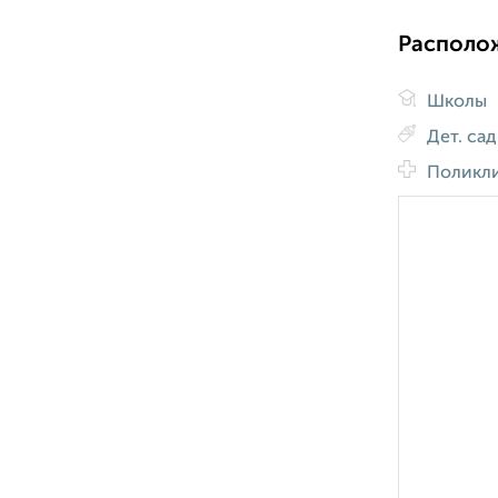
Располо
Школы
Дет. са
Поликл