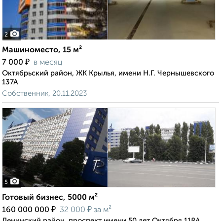
2
Машиноместо, 15 м²
₽
7 000
в месяц
Октябрьский район, ЖК Крылья, имени Н.Г. Чернышевского
137А
Собственник, 20.11.2023
5
Готовый бизнес, 5000 м²
₽
₽
160 000 000
32 000
за м²
Ленинский район, проспект имени 50 лет Октября 118А