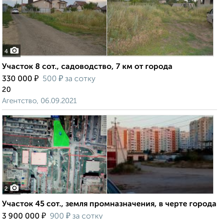
4
Участок 8 сот., садоводство, 7 км от города
₽
₽
330 000
500
за сотку
20
Агентство, 06.09.2021
2
Участок 45 сот., земля промназначения, в черте города
₽
₽
3 900 000
900
за сотку