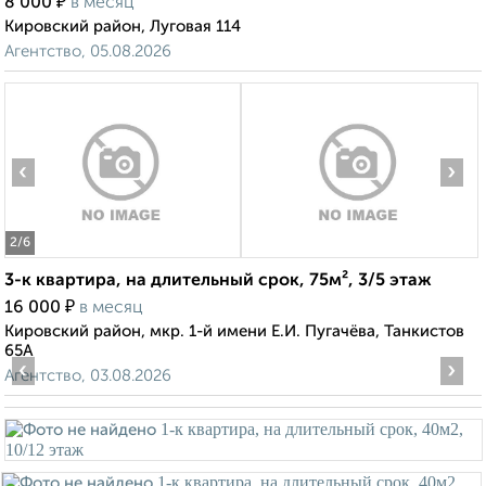
₽
8 000
в месяц
Кировский район, Луговая 114
Агентство, 05.08.2026
‹
›
2
/6
3-к квартира, на длительный срок, 75м², 3/5 этаж
₽
16 000
в месяц
Кировский район, мкр. 1-й имени Е.И. Пугачёва, Танкистов
65А
‹
›
Агентство, 03.08.2026