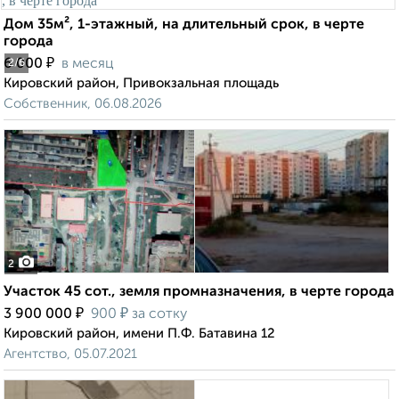
Дом 35м², 1-этажный, на длительный срок, в черте
города
₽
6 000
в месяц
2
/6
Кировский район, Привокзальная площадь
Собственник, 06.08.2026
2
Участок 45 сот., земля промназначения, в черте города
₽
₽
3 900 000
900
за сотку
Кировский район, имени П.Ф. Батавина 12
Агентство, 05.07.2021