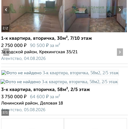
‹
›
2
/2
1-к квартира, вторичка, 30м², 7/10 этаж
₽
₽
2 750 000
90 500
за м²
‹
›
Заводской район, Крекингская 35/21
Агентство, 04.08.2026
3-к квартира, вторичка, 58м², 2/5 этаж
₽
₽
3 750 000
64 600
за м²
Ленинский район, Деловая 18
Агентство, 05.08.2026
2
/1