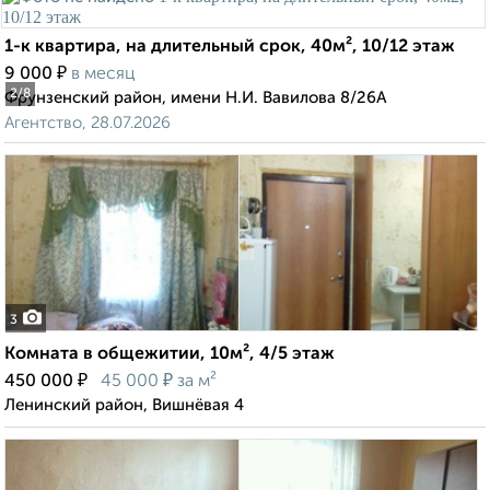
1-к квартира, на длительный срок, 40м², 10/12 этаж
₽
9 000
в месяц
2
/8
Фрунзенский район, имени Н.И. Вавилова 8/26А
Агентство, 28.07.2026
3
Комната в общежитии, 10м², 4/5 этаж
₽
₽
450 000
45 000
за м²
Ленинский район, Вишнёвая 4