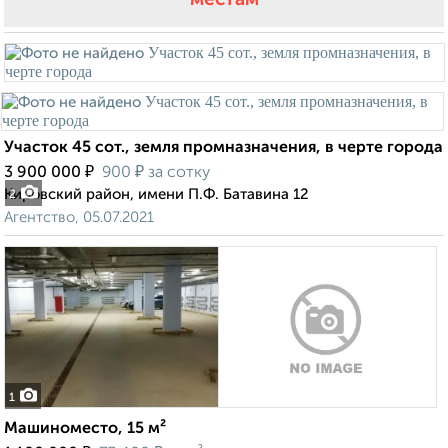
Участок 45 сот., земля промназначения, в черте города
₽
₽
3 900 000
900
за сотку
Кировский район, имени П.Ф. Батавина 12
2
Агентство, 05.07.2021
1
Машиноместо, 15 м²