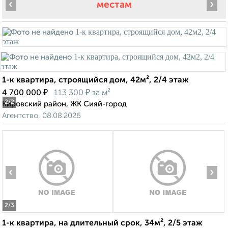
‹
›
местам
1-к квартира, строящийся дом, 42м², 2/4 этаж
₽
₽
4 700 000
113 300
за м²
2
/2
Кировский район, ЖК Сияй-город
Агентство, 08.08.2026
‹
›
2
/3
1-к квартира, на длительный срок, 34м², 2/5 этаж