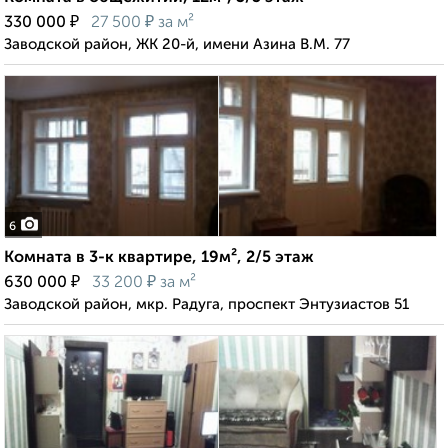
₽
₽
330 000
27 500
за м²
Заводской район, ЖК 20-й, имени Азина В.М. 77
6
Комната в 3-к квартире, 19м², 2/5 этаж
₽
₽
630 000
33 200
за м²
Заводской район, мкр. Радуга, проспект Энтузиастов 51