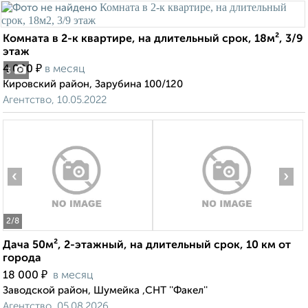
Комната в 2-к квартире, на длительный срок, 18м², 3/9
этаж
₽
4 000
в месяц
3
Кировский район, Зарубина 100/120
Агентство, 10.05.2022
‹
›
2
/8
Дача 50м², 2-этажный, на длительный срок, 10 км от
города
₽
18 000
в месяц
Заводской район, Шумейка ,СНТ ''Факел''
Агентство, 05.08.2026