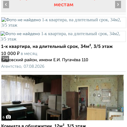
‹
›
местам
1-к квартира, на длительный срок, 34м², 3/5 этаж
₽
10 000
в месяц
2
/4
Кировский район, имени Е.И. Пугачёва 110
Агентство, 07.08.2026
6
Комната в общежитии, 12м², 3/5 этаж