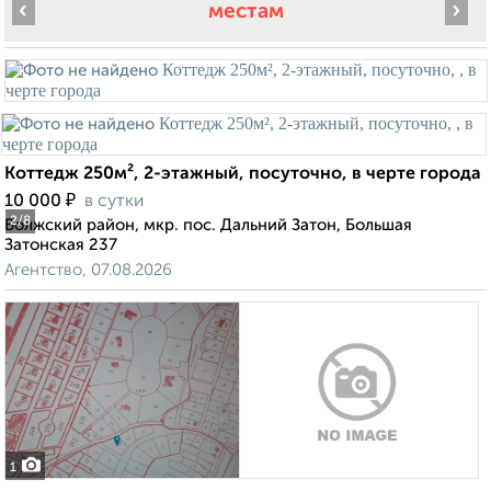
‹
›
местам
Коттедж 250м², 2-этажный, посуточно, в черте города
₽
10 000
в сутки
2
/8
Волжский район, мкр. пос. Дальний Затон, Большая
Затонская 237
Агентство, 07.08.2026
1