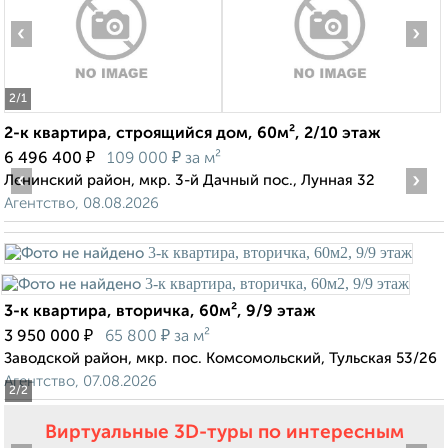
‹
›
2
/1
2-к квартира, строящийся дом, 60м², 2/10 этаж
₽
₽
6 496 400
109 000
за м²
‹
›
Ленинский район, мкр. 3-й Дачный пос., Лунная 32
Агентство, 08.08.2026
3-к квартира, вторичка, 60м², 9/9 этаж
₽
₽
3 950 000
65 800
за м²
Заводской район, мкр. пос. Комсомольский, Тульская 53/26
Агентство, 07.08.2026
2
/2
Виртуальные 3D-туры по интересным