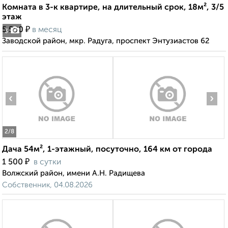
Комната в 3-к квартире, на длительный срок, 18м², 3/5
этаж
₽
5 500
в месяц
3
Заводской район, мкр. Радуга, проспект Энтузиастов 62
‹
›
2
/8
Дача 54м², 1-этажный, посуточно, 164 км от города
₽
1 500
в сутки
Волжский район, имени А.Н. Радищева
Собственник, 04.08.2026