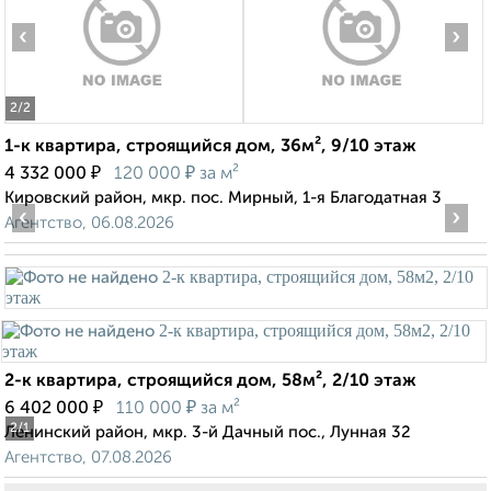
‹
›
2
/2
1-к квартира, строящийся дом, 36м², 9/10 этаж
₽
₽
4 332 000
120 000
за м²
Кировский район, мкр. пос. Мирный, 1-я Благодатная 3
‹
›
Агентство, 06.08.2026
2-к квартира, строящийся дом, 58м², 2/10 этаж
₽
₽
6 402 000
110 000
за м²
2
/1
Ленинский район, мкр. 3-й Дачный пос., Лунная 32
Агентство, 07.08.2026