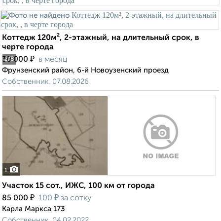
Коттедж 120м², 2-этажный, на длительный срок, в
черте города
₽
30 000
в месяц
2
/8
Фрунзенский район, 6-й Новоузенский проезд
Собственник, 07.08.2026
1
Участок 15 сот., ИЖС, 100 км от города
₽
₽
85 000
100
за сотку
Карла Маркса 173
Собственник, 04.02.2022