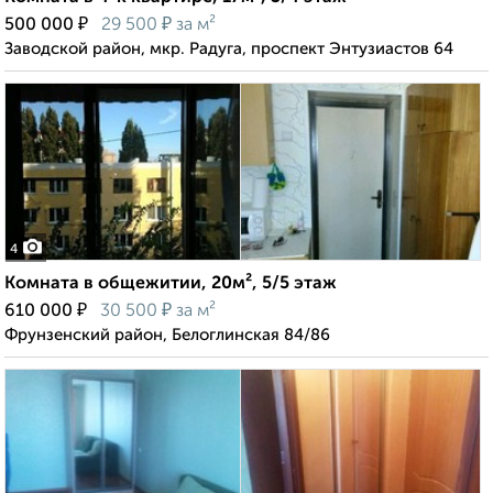
₽
₽
500 000
29 500
за м²
Заводской район, мкр. Радуга, проспект Энтузиастов 64
4
Комната в общежитии, 20м², 5/5 этаж
₽
₽
610 000
30 500
за м²
Фрунзенский район, Белоглинская 84/86