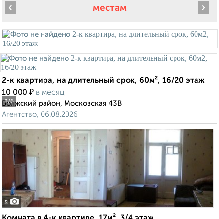
‹
›
местам
2-к квартира, на длительный срок, 60м², 16/20 этаж
₽
10 000
в месяц
2
/6
Волжский район, Московская 43В
Агентство, 06.08.2026
8
Комната в 4-к квартире, 17м², 3/4 этаж