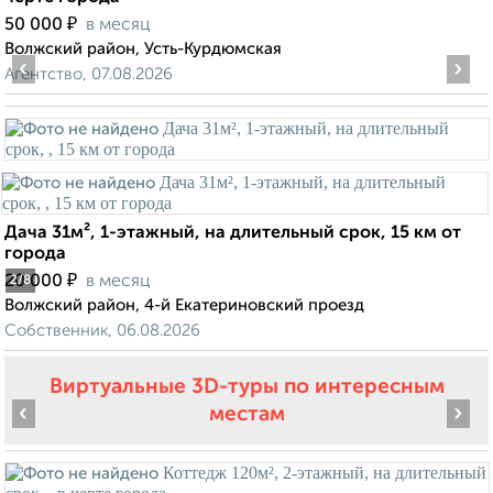
₽
50 000
в месяц
Волжский район, Усть-Курдюмская
‹
›
Агентство, 07.08.2026
Дача 31м², 1-этажный, на длительный срок, 15 км от
города
₽
20 000
в месяц
2
/8
Волжский район, 4-й Екатериновский проезд
Собственник, 06.08.2026
Виртуальные 3D-туры по интересным
‹
›
местам