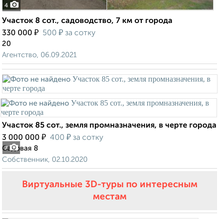
4
Участок 8 сот., садоводство, 7 км от города
₽
₽
330 000
500
за сотку
20
Агентство, 06.09.2021
Участок 85 сот., земля промназначения, в черте города
₽
₽
3 000 000
400
за сотку
Садовая 8
7
Собственник, 02.10.2020
Виртуальные 3D-туры по интересным
местам