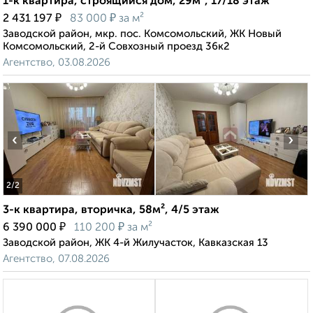
1-к квартира, строящийся дом, 29м², 17/18 этаж
₽
₽
2 431 197
83 000
за м²
Заводской район, мкр. пос. Комсомольский, ЖК Новый
Комсомольский, 2-й Совхозный проезд 36к2
Агентство, 03.08.2026
‹
›
2
/2
3-к квартира, вторичка, 58м², 4/5 этаж
₽
₽
6 390 000
110 200
за м²
Заводской район, ЖК 4-й Жилучасток, Кавказская 13
Агентство, 07.08.2026