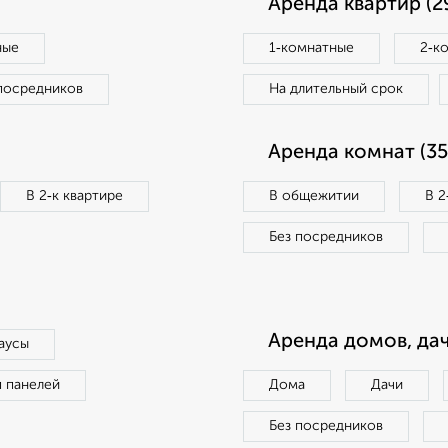
Аренда квартир (2
ные
1‑комнатные
2‑к
посредников
На длительный срок
Аренда комнат (35
В 2‑к квартире
В общежитии
В 2
Без посредников
Аренда домов, дач
аусы
п панелей
Дома
Дачи
Без посредников