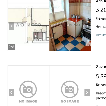
2-к 
3 2
Лени
‹
›
Чиста
Агент
2
/8
2-к 
5 8
Киро
‹
›
Кварт
распо