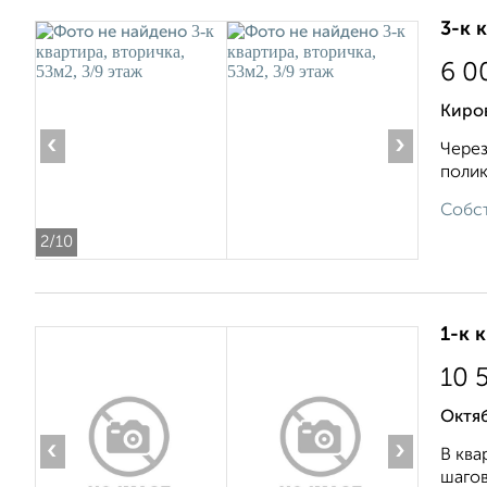
3-к 
6 0
Киров
‹
›
Через
полик
Собст
2
/10
1-к 
10 
Октяб
‹
›
В ква
шагов