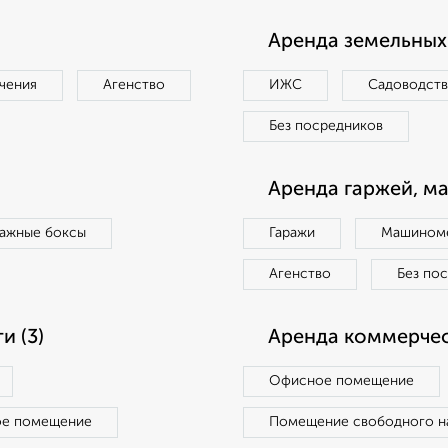
Аренда земельных 
чения
Агенство
ИЖС
Садоводст
Без посредников
Аренда гаржей, м
ражные боксы
Гаражи
Машиноме
Агенство
Без по
 (3)
Аренда коммерчес
Офисное помещение
ое помещение
Помещение свободного н