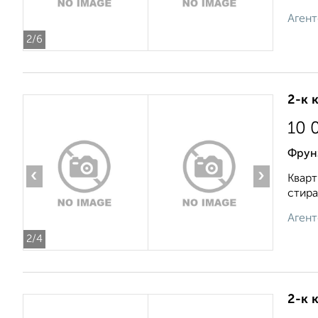
Агент
2
/6
2-к 
10 
Фрун
‹
›
Кварт
стира
Агент
2
/4
2-к 