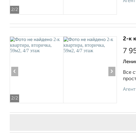
Агент
2
/2
2-к 
7 9
Ленин
‹
›
Все с
прост
Агент
2
/2