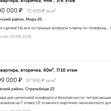
квартира, вторичка, 44м², 3/6 этаж
₽
00 000
₽
72 600
за м²
нский район, Мира 20
я сделка! На все остальные вопросы отвечу по телефону... П
ство, 03.08.2026
квартира, вторичка, 60м², 7/10 этаж
₽
99 000
₽
97 900
за м²
вский район, Стрельбище 22
ира для ценитилей комфорта и безопасности: потрясающий 
ложена на 7 этаже 10 этажного киртично-монолитного дома