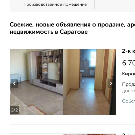
Производственное помещение
Свежие, новые объявления о продаже, а
недвижимость в Саратове
2-к 
6 7
Киров
‹
›
Прода
допол
Собст
2
/2