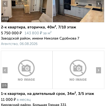
‹
›
2
/10
2-к квартира, вторичка, 40м², 7/10 этаж
₽
₽
5 750 000
143 800
за м²
Заводской район, имени Николая Сдобнова 7
Агентство, 06.08.2026
‹
›
2
/5
1-к квартира, на длительный срок, 34м², 3/5 этаж
₽
11 000
в месяц
Кировский район, Большая Горная 331