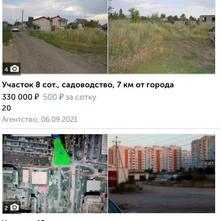
4
Участок 8 сот., садоводство, 7 км от города
₽
₽
330 000
500
за сотку
20
Агентство, 06.09.2021
2