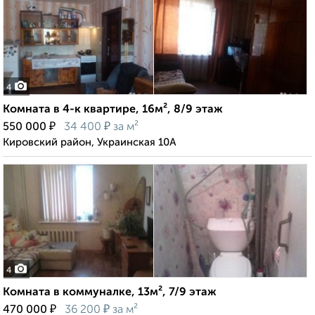
4
Комната в 4-к квартире, 16м², 8/9 этаж
₽
₽
550 000
34 400
за м²
Кировский район, Украинская 10А
4
Комната в коммуналке, 13м², 7/9 этаж
₽
₽
470 000
36 200
за м²