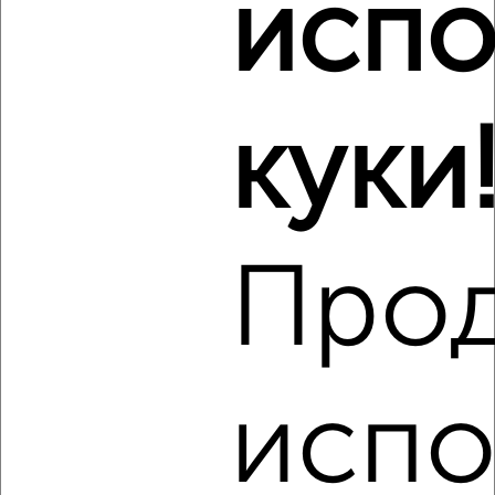
испо
Виртуальные 3D-туры по музеям и объектам
культуры
куки
Про
6
Комната в коммуналке, на длительный срок, 14м², 3/5
этаж
₽
5 000
в месяц
испо
Заводской район, 6-й Динамовский проезд 8