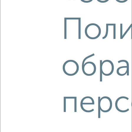
Поли
2
Комната в коммуналке, на длительный срок, 24м², 1/2
обра
этаж
₽
4 000
в месяц
Октябрьский район, Советская 15
перс
3