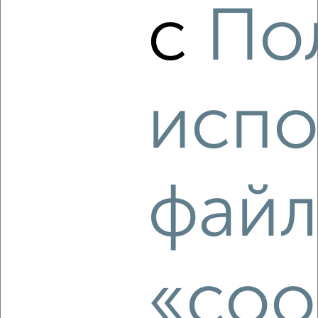
с
По
4
Комната в коммуналке, на длительный срок, 15м², 3/5
этаж
₽
7 000
в месяц
испо
Волжский район, имени А.Н. Радищева 39
файл
8
Комната в коммуналке, на длительный срок, 17м², 7/9
этаж
«coo
₽
5 000
в месяц
Октябрьский район, Астраханская 40