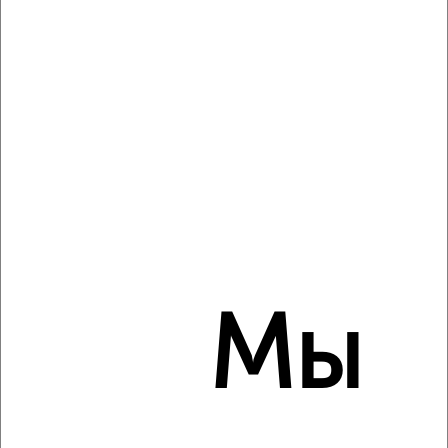
2
Комната в коммуналке, на длительный срок, 10м², 1/2
этаж
₽
5 000
в месяц
Ленинский район, Международная 5
Мы
4
Комната в коммуналке, на длительный срок, 17м², 2/2
этаж
₽
6 000
в месяц
Фрунзенский район, имени Ф.Э. Дзержинского 27