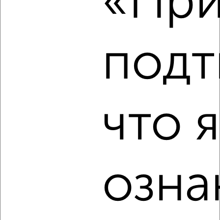
«При
₽
6 000
в месяц
Фрунзенский район, Вокзальная 15
подт
3
что я
Комната в коммуналке, на длительный срок, 13м², 4/5
этаж
₽
5 000
в месяц
Кировский район, Дачная 12
озна