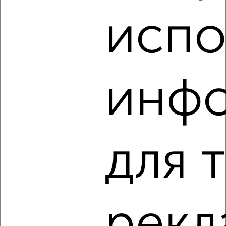
испо
5
Комната в коммуналке, на длительный срок, 26м², 1/2
этаж
инф
₽
8 000
в месяц
Фрунзенский район, Максима Горького 28
для 
6
Комната в коммуналке, на длительный срок, 18м², 2/5
этаж
₽
6 000
в месяц