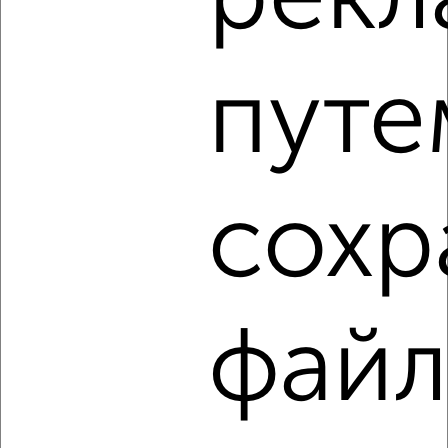
рекл
Ленинский район, проспект имени 50 лет Октября 134А
путе
1
сохр
Комната в коммуналке, на длительный срок, 11м², 3/5
этаж
₽
6 000
в месяц
Ленинский район, Тверская 38Б
файл