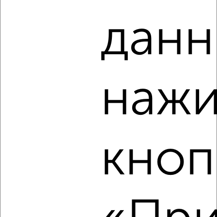
данн
5
Комната в коммуналке, на длительный срок, 13м², 3/5
этаж
нажи
₽
4 000
в месяц
Кировский район, имени И.Н. Посадского 276
кноп
2
Комната в коммуналке, на длительный срок, 14м², 5/5
этаж