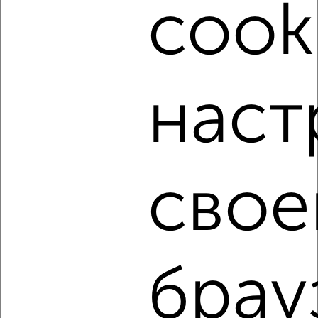
cook
8
Комната в коммуналке, на длительный срок, 13м², 4/9
этаж
₽
8 000
в месяц
наст
Ленинский район, Гвардейская 1
свое
5
Комната в коммуналке, на длительный срок, 24м², 2/2
этаж
брау
₽
6 700
в месяц
Фрунзенский район, Большая Казачья 41