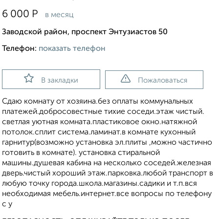
6 000
Р
в месяц
Заводской район, проспект Энтузиастов 50
Телефон:
показать телефон
В закладки
Пожаловаться
Сдаю комнату от хозяина.без оплаты коммунальных
платежей.добросовестные тихие соседи.этаж чистый.
светлая уютная комната.пластиковое окно.натяжной
потолок.сплит система.ламинат.в комнате кухонный
гарнитур(возможно установка эл.плиты ,можно частично
готовить в комнате). установка стиральной
машины.душевая кабина на несколько соседей.железная
дверь.чистый хороший этаж.парковка.любой транспорт в
любую точку города.школа.магазины.садики и т.п.вся
необходимая мебель.интернет.все вопросы по телефону
с у