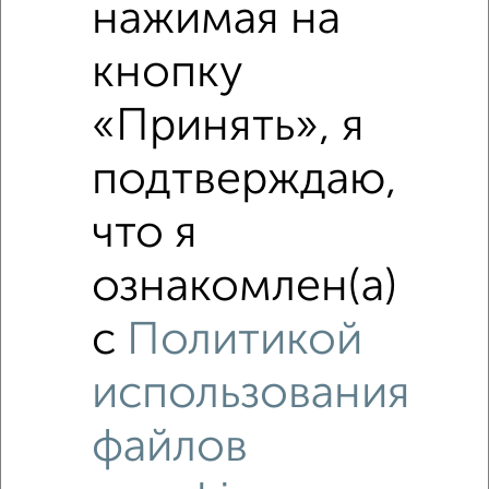
нажимая на
кнопку
Рядом, с меньшей ценой
Недалеко от проспект Энтузиастов 50 с ценой ниже
«Принять», я
подтверждаю,
что я
ознакомлен(а)
6
с
Политикой
Комната в общежитии, на длительный срок, 13м², 3/5
этаж
₽
4 500
в месяц
использования
Заводской район, Крымская 19
файлов