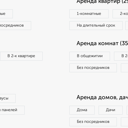
Аренда квартир (2
ные
1‑комнатные
2‑к
посредников
На длительный срок
Аренда комнат (35
В 2‑к квартире
В общежитии
В 2
Без посредников
Аренда домов, дач
аусы
п панелей
Дома
Дачи
Без посредников