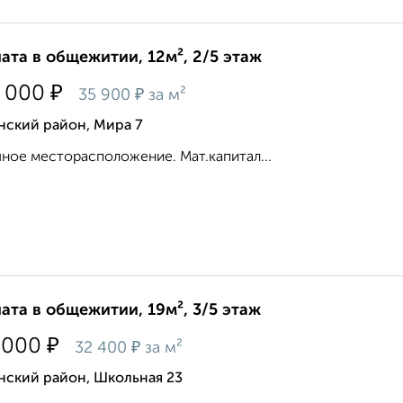
ата в общежитии, 12м², 2/5 этаж
₽
 000
₽
35 900
за м²
нский район, Мира 7
ное месторасположение. Мат.капитал...
ата в общежитии, 19м², 3/5 этаж
₽
 000
₽
32 400
за м²
нский район, Школьная 23