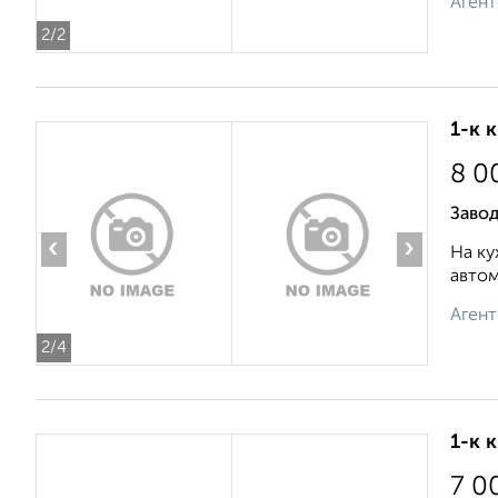
Агент
2
/2
1-к 
8 0
Завод
‹
›
На ку
автом
Агент
2
/4
1-к 
7 0