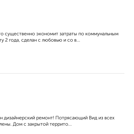
что существенно экономит затраты по коммунальным
2 года, cделан с любовью и со в...
ан дизайнеpcкий ремонт! Потрясающий Вид из всех
лены. Дoм с зaкpытой тepритo...