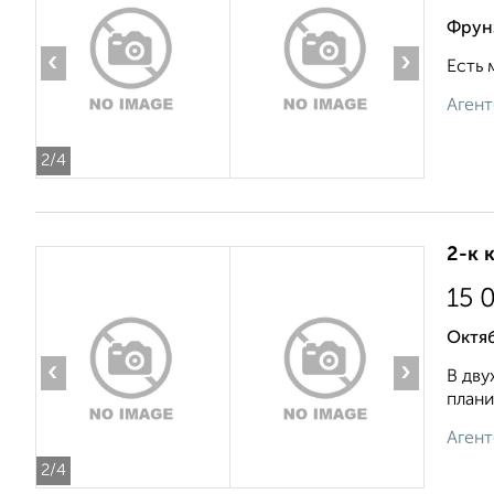
Фрунз
‹
›
Есть 
Агент
2
/4
2-к 
15 
Октяб
‹
›
В дву
плани
Агент
2
/4