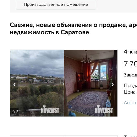
Производственное помещение
Свежие, новые объявления о продаже, а
недвижимость в Саратове
4-к 
7 7
Завод
‹
›
Прода
Цена 
Агент
2
/2