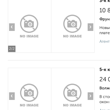
3-к 
10 
Фрун
‹
›
Новый
плате
Агент
2
/2
5-к 
24 
Волж
‹
›
В сто
окон 