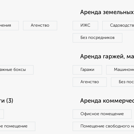
Аренда земельных 
чения
Агенство
ИЖС
Садоводст
Без посредников
Аренда гаржей, м
ражные боксы
Гаражи
Машиноме
Агенство
Без по
 (3)
Аренда коммерчес
Офисное помещение
ое помещение
Помещение свободного н