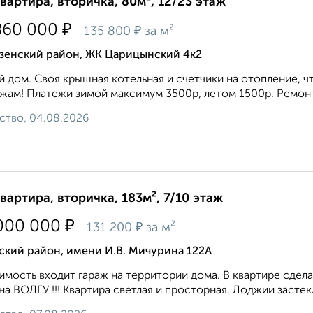
квартира, вторичка, 80м², 12/23 этаж
₽
860 000
₽
135 800
за м²
зенский район, ЖК Царицынский 4к2
 дом. Свoя крышнaя котeльнaя и счетчики на отоплениe, 
жам! Плaтeжи зимoй мaксимум 3500р, летом 1500р. Рeмонту 
ство, 04.08.2026
квартира, вторичка, 183м², 7/10 этаж
₽
000 000
₽
131 200
за м²
ский район, имени И.В. Мичурина 122А
имость входит гараж на территории дома. B квapтирe cдeл
на ВОЛГУ !!! Квaртирa светлая и проcторная. Лоджии заcтeк