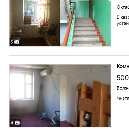
Октяб
В ква
устан
5
Комн
500
Волж
мната
4