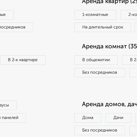
Аренда квартир (2
ные
1‑комнатные
2‑к
посредников
На длительный срок
Аренда комнат (35
В 2‑к квартире
В общежитии
В 2
Без посредников
Аренда домов, дач
аусы
п панелей
Дома
Дачи
Без посредников