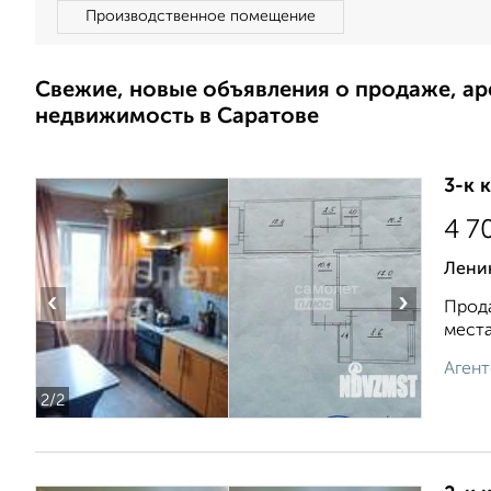
Производственное помещение
Свежие, новые объявления о продаже, а
недвижимость в Саратове
3-к 
4 7
Ленин
‹
›
Прода
места
Агент
2
/2