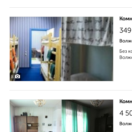
Комн
34
Волж
Без к
Волжс
8
Комн
4 5
Волжс