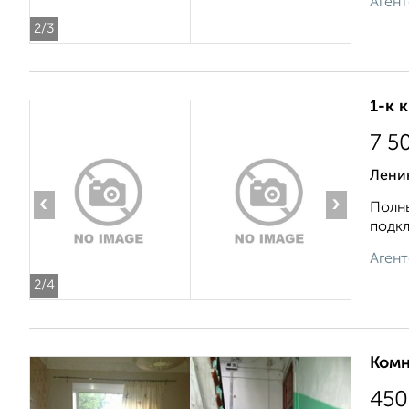
Агент
2
/3
1-к 
7 5
Лени
‹
›
Полны
подкл
Агент
2
/4
Комн
450