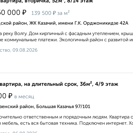
квартира, вторичка, 52м², 8/14 этаж
₽
50 000
₽
139 500
за м²
ской район, ЖК Казачий, имени Г.К. Орджоникидзе 42А
а реку Волгу. Дом кирпичный с фасадным утеплением, кры
е коммунальные платежи. Экологичный район с развитой ин
ство, 09.08.2026
квартира, на длительный срок, 36м², 4/9 этаж
₽
00
в месяц
енский район, Большая Казачья 97/101
чительно ответственным и порядочным людям. Квартира оч
 мебель, есть вся бытовая техника. Подключен интернет. Х