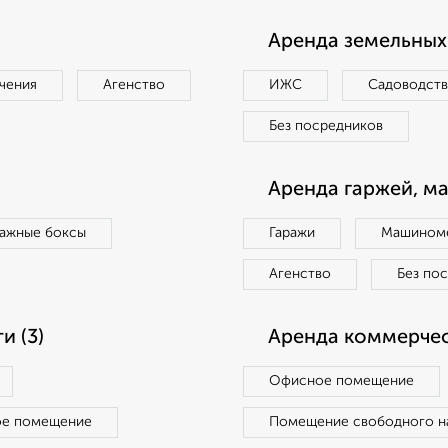
Аренда земельных 
чения
Агенство
ИЖС
Садоводст
Без посредников
Аренда гаржей, м
ражные боксы
Гаражи
Машиноме
Агенство
Без по
 (3)
Аренда коммерчес
Офисное помещение
ое помещение
Помещение свободного н