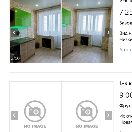
2-к 
7 2
Завод
‹
›
Вид н
Низки
Агент
2
/10
1-к 
9 0
Фрунз
‹
›
Исклю
Новая